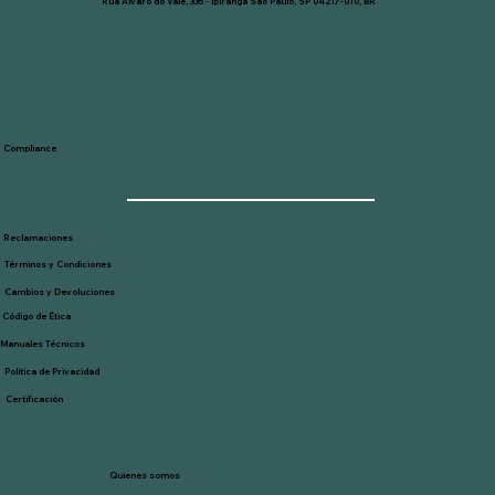
Rua Álvaro do Vale, 335 - Ipiranga São Paulo, SP 04217-010, BR
Compliance
Reclamaciones
Términos y Condiciones
Cambios y Devoluciones
Código de Ética
Manuales Técnicos
Política de Privacidad
Certificación
Quienes somos