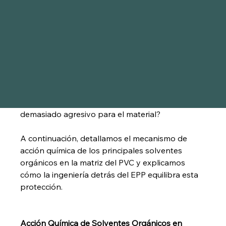
del operador y un grave accidente de trabajo. 
Uno de los problemas más comunes reportados 
por los técnicos de seguridad es el 
endurecimiento repentino o la aparición de 
grietas en los guantes de PVC: el famoso "efecto 
cáscara de huevo".
Pero, ¿por qué sucede esto? ¿Será que el guante 
es de baja calidad o el compuesto químico es 
demasiado agresivo para el material?
A continuación, detallamos el mecanismo de 
acción química de los principales solventes 
orgánicos en la matriz del PVC y explicamos 
cómo la ingeniería detrás del EPP equilibra esta 
protección.
Acción Química de Solventes Orgánicos en 