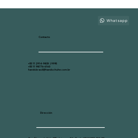
El Error Común en la Elección de
Guantes EPP que Cuesta Caro a Su
Industria
Whatsapp
Contacto
+55 11 2914-9833 | 9995
+55 11 98776-6160
handsbrasil@handschuhe.com.br
Dirección