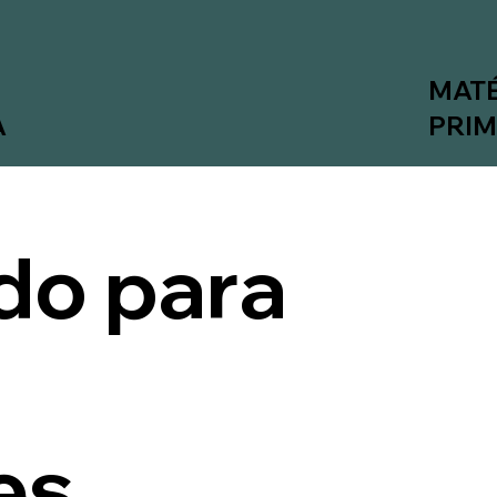
MATÉ
A
PRI
do para
es