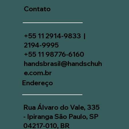
Contato
+55 11 2914-9833 |
2194-9995
+55 11 98776-6160
handsbrasil@handschuh
e.com.br
Endereço
Rua Álvaro do Vale, 335
- Ipiranga São Paulo, SP
04217-010, BR