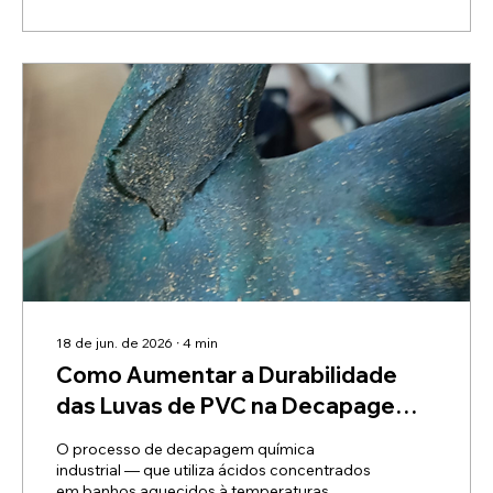
luvas industriais com forro (não
descartáveis), a realidade química mostra
que as luvas de PVC qualificadas são
frequentemente...
18 de jun. de 2026
∙
4
min
Como Aumentar a Durabilidade
das Luvas de PVC na Decapagem
Química Industrial 🛠️
O processo de decapagem química
industrial — que utiliza ácidos concentrados
em banhos aquecidos à temperaturas