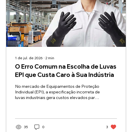
1 de jul. de 2026
∙
2
min
O Erro Comum na Escolha de Luvas
EPI que Custa Caro à Sua Indústria
No mercado de Equipamentos de Proteção
Individual (EPI), a especificação incorreta de
luvas industriais gera custos elevados para
as empresas e reduz a segurança do
trabalhador. É comum encontrar a falsa ideia
de que a borracha nitrílica é uma solução
universal superior para todo o tipo de
químicos, enquanto o PVC é relegado para
35
0
3
tarefas secundárias. Quando comparamos