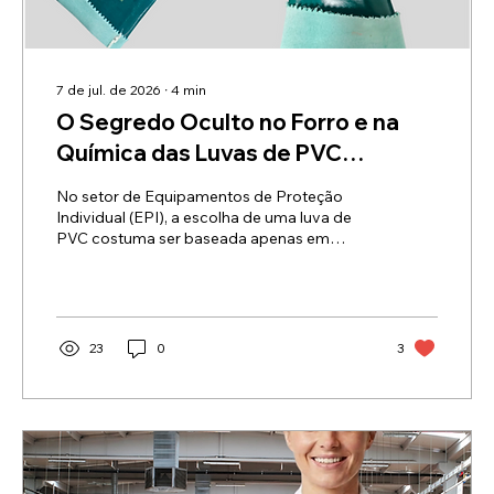
7 de jul. de 2026
∙
4
min
O Segredo Oculto no Forro e na
Química das Luvas de PVC
Industriais
No setor de Equipamentos de Proteção
Individual (EPI), a escolha de uma luva de
PVC costuma ser baseada apenas em
critérios visuais e de preço. No entanto, a
verdadeira durabilidade, a segurança e o
custo-benefício real de uma luva industrial
dependem de dois fatores invisíveis aos
olhos no momento da compra: a engenharia
23
0
3
do suporte têxtil interno e a rota química de
fabricação do polímero. Para os técnicos de
segurança do trabalho (TST) e compradores
industriais, entender essas variáveis é a...