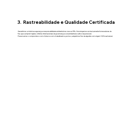
3. Rastreabilidade e Qualidade Certificada
Garantimos a máxima segurança e responsabilidade ambiental nos nossos EPIs. Homologamos exclusivamente fornecedores de
fios que cumprem rígidos critérios internacionais de governança socioambiental e cultivo responsável.
Preservamos o compromisso com o futuro e com o trabalhador e, por isso, adquirimos fios de algodão com origem 100% rastreável.