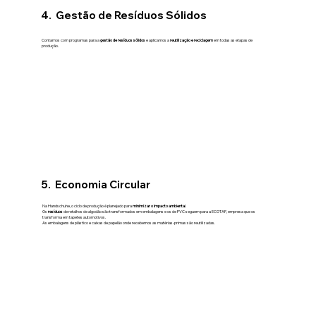
4. Gestão de Resíduos Sólidos
Contamos com programas para a
gestão de resíduos sólidos
e aplicamos a
reutilização e reciclagem
em todas as etapas de
produção.
5. Economia Circular
Na Handschuhe, o ciclo de produção é planejado para
minimizar o impacto ambienta
l.
Os
resíduos
de retalhos de algodão são transformados em embalagens e os de PVC seguem para a ECOTAP, empresa que os
transforma em tapetes automotivos.
As embalagens de plástico e caixas de papelão onde recebemos as matérias-primas são reutilizadas.