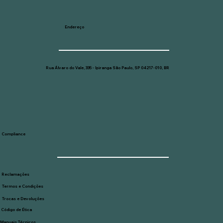
Endereço
Rua Álvaro do Vale, 335 - Ipiranga São Paulo, SP 04217-010, BR
Compliance
Reclamações
Termos e Condições
Trocas e Devoluções
Código de Ética
Manuais Técnicos