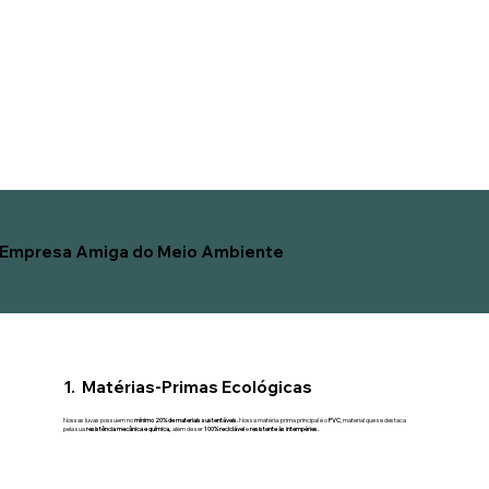
Empresa Amiga do Meio Ambiente
1. Matérias-Primas Ecológicas
Nossas luvas possuem no
mínimo 20% de materiais sustentáveis.
Nossa matéria-prima principal é o
PVC
, material que se destaca
pela sua
resistência mecânica e química,
além de ser
100% reciclável
e
resistente às intempéries.