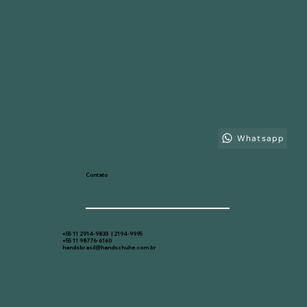
Whatsapp
Contato
+55 11 2914-9833 | 2194-9995
+55 11 98776-6160
handsbrasil@handschuhe.com.br