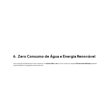
6. Zero Consumo de Água e Energia Renovável
Nossa operação é projetada para o futuro: operamos com
impacto hídrico zero
e somos movidos por energia
100% renovável certificada,
garantindo
máxima eficiência com pegada de carbono reduzida.