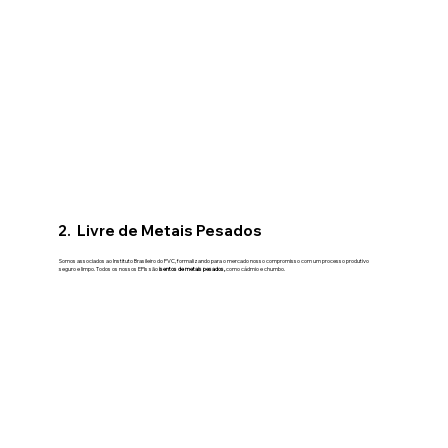
2. Livre de Metais Pesados
Somos associados ao Instituto Brasileiro do PVC, formalizando para o mercado nosso compromisso com um processo produtivo
seguro e limpo. Todos os nossos EPIs são
isentos de metais pesados,
como cádmio e chumbo.