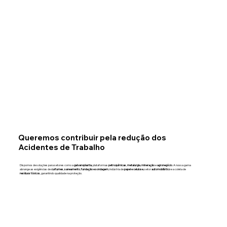
Queremos contribuir pela redução dos
Acidentes de Trabalho
Dispomos de soluções para setores como a
galvanoplastia
, plataformas
petroquímicas
,
metalurgia
,
mineração
e
agronegócio
. A nossa gama
abrange as exigências de
curtumes
,
saneamento
,
fundação e sondagem
, indústria de
papel e celulose
, setor
automobilístico
e a coleta de
resíduos tóxicos
, garantindo qualidade na proteção.