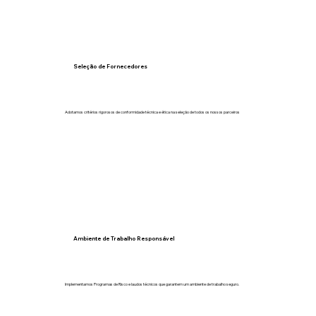
Seleção de Fornecedores
Adotamos critérios rigorosos de conformidade técnica e ética na seleção de todos os nossos parceiros
Ambiente de Trabalho Responsável
Implementamos Programas de Risco e laudos técnicos que garantem um ambiente de trabalho seguro.