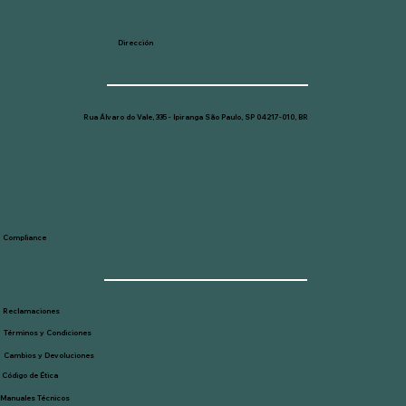
Dirección
Rua Álvaro do Vale, 335 - Ipiranga São Paulo, SP 04217-010, BR
Compliance
Reclamaciones
Términos y Condiciones
Cambios y Devoluciones
Código de Ética
Manuales Técnicos