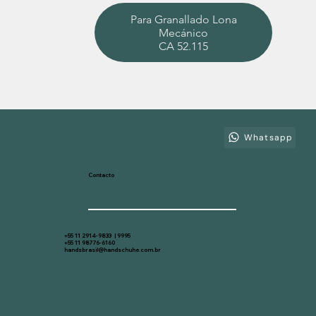
Para Granallado Lona
Mecánico
CA 52.115
Whatsapp
Contacto
+55 11 2914-9833 | 9995
+55 11 98776-6160
handsbrasil@handschuhe.com.br