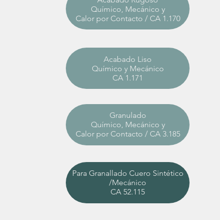
Químico, Mecánico y
Calor por Contacto / CA 1.170
Acabado Liso
Químico y Mecánico
CA 1.171
Granulado
Químico, Mecánico y
Calor por Contacto / CA 3.185
Para Granallado Cuero Sintético
/Mecánico
CA 52.115